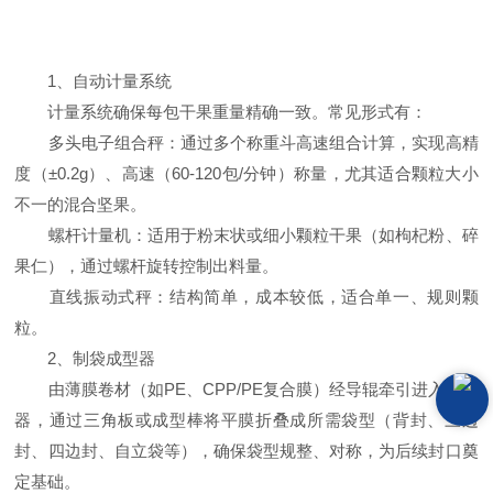
1、自动计量系统
计量系统确保每包干果重量精确一致。常见形式有：
多头电子组合秤：通过多个称重斗高速组合计算，实现高精
度（±0.2g）、高速（60-120包/分钟）称量，尤其适合颗粒大小
不一的混合坚果。
螺杆计量机：适用于粉末状或细小颗粒干果（如枸杞粉、碎
果仁），通过螺杆旋转控制出料量。
直线振动式秤：结构简单，成本较低，适合单一、规则颗
粒。
2、制袋成型器
由薄膜卷材（如PE、CPP/PE复合膜）经导辊牵引进入成型
器，通过三角板或成型棒将平膜折叠成所需袋型（背封、三边
封、四边封、自立袋等），确保袋型规整、对称，为后续封口奠
定基础。